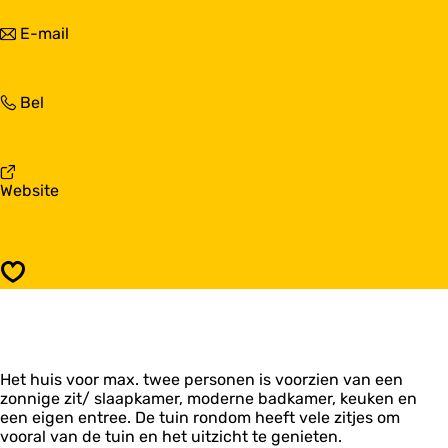
a
&
r
n
E-mail
B
B
a
A
&
a
t
B
r
e
A
B
Bel
B
l
t
&
&
i
e
B
B
e
l
A
A
r
i
t
t
1
v
Website
e
e
e
1
a
r
l
l
n
1
i
i
B
1
e
e
&
r
Opslaan
r
B
1
1
A
1
1
t
e
l
Het huis voor max. twee personen is voorzien van een
i
zonnige zit/ slaapkamer, moderne badkamer, keuken en
e
een eigen entree. De tuin rondom heeft vele zitjes om
r
vooral van de tuin en het uitzicht te genieten.
1