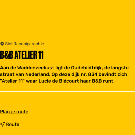
Sint Jacobiparochie
B&B ATELIER 11
Aan de Waddenzeekust ligt de Oudebildtdijk, de langste
straat van Nederland. Op deze dijk nr. 834 bevindt zich
"Atelier 11" waar Lucie de Blécourt haar B&B runt.
n
Plan je route
a
a
n
Route
r
a
B