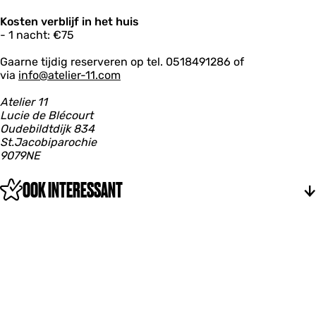
1
Kosten verblijf in het huis
- 1 nacht: €75
Gaarne tijdig reserveren op tel. 0518491286 of
via
info@atelier-11.com
Atelier 11
Lucie de Blécourt
Oudebildtdijk 834
St.Jacobiparochie
9079NE
OOK INTERESSANT