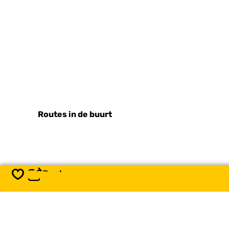
Routes in de buurt
Deel
Opslaan