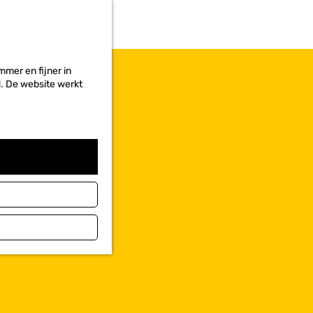
r
i
e
t
e
mer en fijner in
n
ed. De website werkt