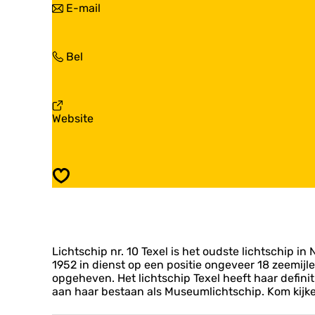
n
E-mail
c
L
a
h
i
a
t
c
r
s
h
L
Bel
L
c
t
i
i
h
s
c
c
i
c
h
h
p
h
t
t
T
v
Website
i
s
s
e
a
p
c
c
x
n
T
h
h
e
L
e
i
i
l
i
x
p
Opslaan
p
c
e
T
T
h
l
e
e
t
x
x
s
e
e
c
l
l
Lichtschip nr. 10 Texel is het oudste lichtschip 
h
1952 in dienst op een positie ongeveer 18 zeemijlen
i
opgeheven. Het lichtschip Texel heeft haar defin
p
aan haar bestaan als Museumlichtschip. Kom kijke
T
e