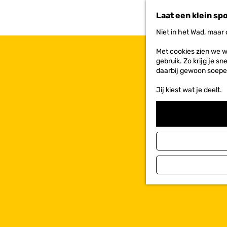
n
Laat een klein sp
a
a
Niet in het Wad, maar
r
d
Met cookies zien we w
e
gebruik. Zo krijg je s
h
daarbij gewoon soepe
o
m
Jij kiest wat je deelt.
e
p
a
g
e