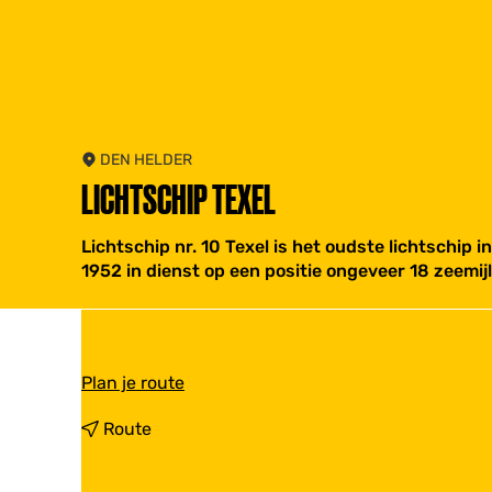
DEN HELDER
LICHTSCHIP TEXEL
Lichtschip nr. 10 Texel is het oudste lichtschip
1952 in dienst op een positie ongeveer 18 zeemijle
n
Plan je route
a
a
n
Route
r
a
L
a
i
r