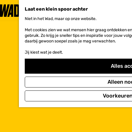
Laat een klein spoor achter
Niet in het Wad, maar op onze website.
G
a
Met cookies zien we wat mensen hier graag ontdekken en 
n
gebruik. Zo krijg je sneller tips en inspiratie voor jouw 
a
daarbij gewoon soepel zoals je mag verwachten.
a
r
Jij kiest wat je deelt.
d
e
h
Alles ac
o
m
e
Alleen no
p
a
Voorkeuren
g
e