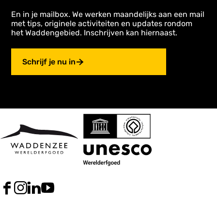
En in je mailbox. We werken maandelijks aan een mail
met tips, originele activiteiten en updates rondom
het Waddengebied. Inschrijven kan hiernaast.
Schrijf je nu in
F
I
L
Y
a
n
i
o
c
s
n
u