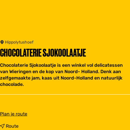
Hippolytushoef
CHOCOLATERIE SJOKOOLAATJE
Chocolaterie Sjokoolaatje is een winkel vol delicatessen
van Wieringen en de kop van Noord- Holland. Denk aan
zelfgemaakte jam, kaas uit Noord-Holland en natuurlijk
chocolade.
n
Plan je route
a
a
n
Route