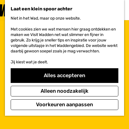
PLAN JE
BEZOEK
Laat een klein spoor achter
F
MENU
a
Niet in het Wad, maar op onze website.
Voor ondernemers
G
v
a
o
Met cookies zien we wat mensen hier graag ontdekken en
n
r
maken we Visit Wadden net wat slimmer en fijner in
a
i
gebruik. Zo krijg je sneller tips en inspiratie voor jouw
a
e
volgende uitstapje in het Waddengebied. De website werkt
r
t
daarbij gewoon soepel zoals je mag verwachten.
d
e
e
n
Jij kiest wat je deelt.
h
o
m
Alles accepteren
e
p
a
Alleen noodzakelijk
g
e
Voorkeuren aanpassen