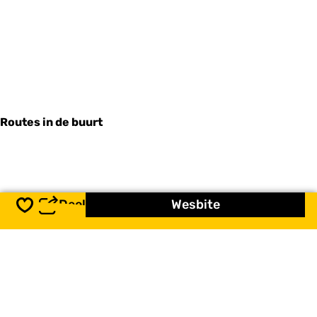
Routes in de buurt
Deel
Wesbite
Opslaan