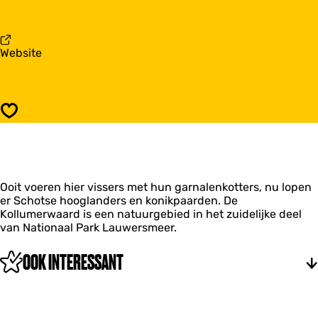
r
a
K
a
o
r
l
K
v
Website
l
o
a
u
l
n
m
l
K
e
u
o
r
m
Opslaan
l
w
e
l
a
r
u
a
w
m
r
a
e
d
a
Ooit voeren hier vissers met hun garnalenkotters, nu lopen
r
r
er Schotse hooglanders en konikpaarden. De
w
d
Kollumerwaard is een natuurgebied in het zuidelijke deel
a
van Nationaal Park Lauwersmeer.
a
r
d
OOK INTERESSANT