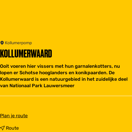
Kollumerpomp
KOLLUMERWAARD
Ooit voeren hier vissers met hun garnalenkotters, nu
lopen er Schotse hooglanders en konikpaarden. De
Kollumerwaard is een natuurgebied in het zuidelijke deel
van Nationaal Park Lauwersmeer
n
Plan je route
a
a
n
Route