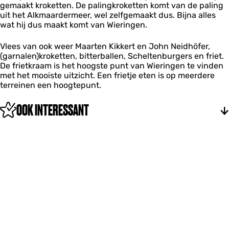
a
gemaakt kroketten. De palingkroketten komt van de paling
r
m
m
uit het Alkmaardermeer, wel zelfgemaakt dus. Bijna alles
i
wat hij dus maakt komt van Wieringen.
e
t
k
​Vlees van ook weer Maarten Kikkert en John Neidhöfer,
r
(garnalen)kroketten, bitterballen, Scheltenburgers en friet.
a
De frietkraam is het hoogste punt van Wieringen te vinden
a
met het mooiste uitzicht. Een frietje eten is op meerdere
m
terreinen een hoogtepunt.
OOK INTERESSANT