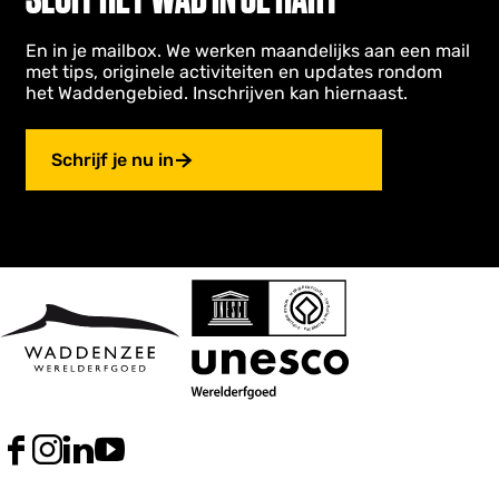
En in je mailbox. We werken maandelijks aan een mail
met tips, originele activiteiten en updates rondom
het Waddengebied. Inschrijven kan hiernaast.
Schrijf je nu in
F
I
L
Y
a
n
i
o