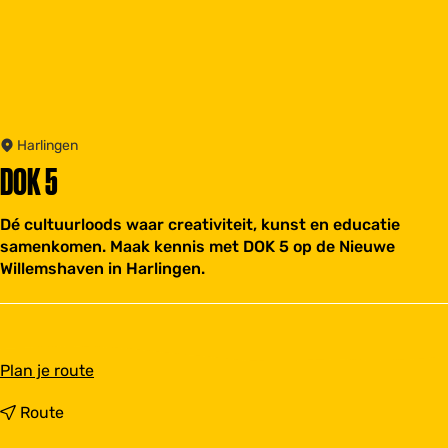
Harlingen
DOK 5
Dé cultuurloods waar creativiteit, kunst en educatie
samenkomen. Maak kennis met DOK 5 op de Nieuwe
Willemshaven in Harlingen.
n
Plan je route
a
a
n
Route
r
a
D