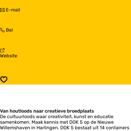
a
O
r
n
E-mail
K
D
a
5
O
a
K
r
5
D
Bel
D
O
O
K
K
5
5
v
Website
a
n
D
O
Opslaan
K
5
Van houtloods naar creatieve broedplaats
De cultuurloods waar creativiteit, kunst en educatie
samenkomen. Maak kennis met DOK 5 op de Nieuwe
Willemshaven in Harlingen. DOK 5 bestaat uit 14 containers