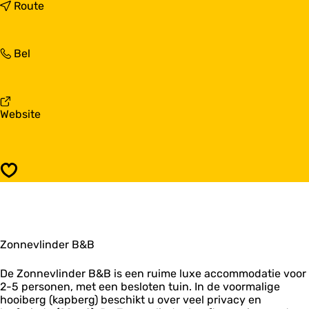
a
n
Route
r
a
Z
a
o
r
Z
Bel
n
Z
o
n
o
n
e
n
n
v
n
e
l
e
v
Website
v
i
v
a
l
n
l
n
i
d
i
Z
n
e
n
o
d
r
Opslaan
d
n
e
B
e
n
r
&
r
e
B
B
B
v
&
&
l
B
B
Zonnevlinder B&B
i
n
d
De Zonnevlinder B&B is een ruime luxe accommodatie voor
e
2-5 personen, met een besloten tuin. In de voormalige
r
hooiberg (kapberg) beschikt u over veel privacy en