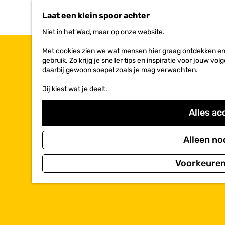
n
Laat een klein spoor achter
a
a
Niet in het Wad, maar op onze website.
r
d
Met cookies zien we wat mensen hier graag ontdekken en 
e
gebruik. Zo krijg je sneller tips en inspiratie voor jouw 
h
daarbij gewoon soepel zoals je mag verwachten.
o
m
Jij kiest wat je deelt.
e
p
Alles ac
a
g
e
Alleen no
Voorkeuren