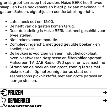
grond, groot terras op het zuiden. Huize BERK heeft twee
p
slaap- en twee badkamers en biedt plek aan maximaal vijf
S
gasten. Schoon, eigentijds en comfortabel ingericht.
c
h
i
Late check out om 12:00.
e
De helft van de gasten komen terug.
r
Door de indeling is Huize BERK ook heel geschikt voor
twee stellen.
Niet-rokers accommodatie.
Compleet ingericht, met goed gevulde boeken- en
spelletjeskast.
De keuken is voorzien van een inductiekookplaat,
oven, vaatwasser, Nespresso en filterkoffieapparaat
Flatscreen TV, DAB Radio, DVD speler en wasmachine
Strand om de hoek en een groot, zonnig terras met
picknicktafel. Op het zonnige terras staat een
zespersoons picknicktafel, met een grote parasol en
lounge stoelen.
PRIJZEN
KENMERKEN