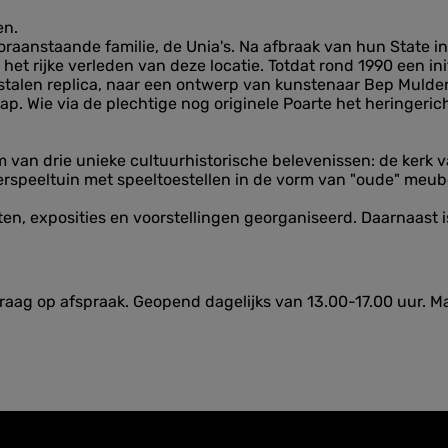
en.
raanstaande familie, de Unia's. Na afbraak van hun State in 
et rijke verleden van deze locatie. Totdat rond 1990 een init
stalen replica, naar een ontwerp van kunstenaar Bep Mulder,
ap. Wie via de plechtige nog originele Poarte het heringeric
 van drie unieke cultuurhistorische belevenissen: de kerk v
rspeeltuin met speeltoestellen in de vorm van "oude" meube
n, exposities en voorstellingen georganiseerd. Daarnaast is
raag op afspraak. Geopend dagelijks van 13.00-17.00 uur. M