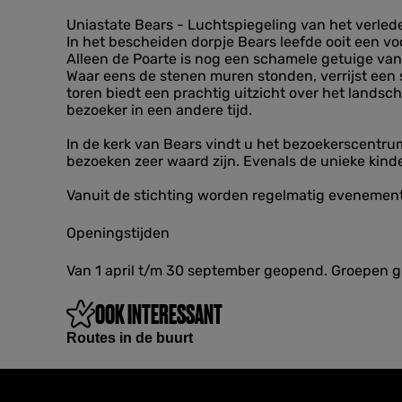
s
a
a
j
Uniastate Bears - Luchtspiegeling van het verled
r
r
e
In het bescheiden dorpje Bears leefde ooit een voo
s
s
r
Alleen de Poarte is nog een schamele getuige van h
k
Waar eens de stenen muren stonden, verrijst een 
e
toren biedt een prachtig uitzicht over het landsch
B
bezoeker in een andere tijd.
e
a
In de kerk van Bears vindt u het bezoekerscentrum
r
bezoeken zeer waard zijn. Evenals de unieke kinde
s
Vanuit de stichting worden regelmatig evenemente
Openingstijden
Van 1 april t/m 30 september geopend. Groepen g
OOK INTERESSANT