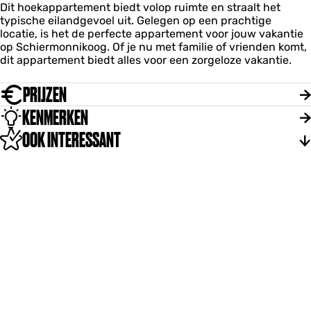
h
Dit hoekappartement biedt volop ruimte en straalt het
t
t
t
typische eilandgevoel uit. Gelegen op een prachtige
B
1
1
locatie, is het de perfecte appartement voor jouw vakantie
o
7
7
op Schiermonnikoog. Of je nu met familie of vrienden komt,
s
dit appartement biedt alles voor een zorgeloze vakantie.
z
i
c
PRIJZEN
h
KENMERKEN
t
1
OOK INTERESSANT
7