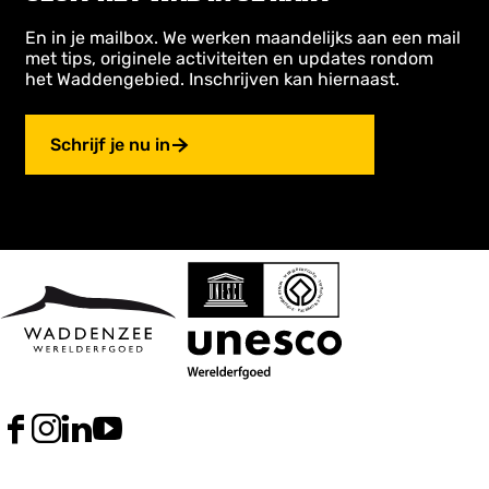
En in je mailbox. We werken maandelijks aan een mail
met tips, originele activiteiten en updates rondom
het Waddengebied. Inschrijven kan hiernaast.
Schrijf je nu in
F
I
L
Y
a
n
i
o
c
s
n
u