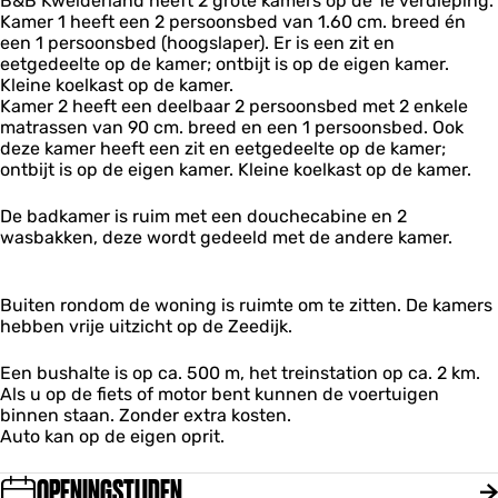
B&B Kwelderland heeft 2 grote kamers op de 1e verdieping.
d
Kamer 1 heeft een 2 persoonsbed van 1.60 cm. breed én
e
een 1 persoonsbed (hoogslaper). Er is een zit en
r
eetgedeelte op de kamer; ontbijt is op de eigen kamer.
l
Kleine koelkast op de kamer.
a
Kamer 2 heeft een deelbaar 2 persoonsbed met 2 enkele
n
matrassen van 90 cm. breed en een 1 persoonsbed. Ook
d
deze kamer heeft een zit en eetgedeelte op de kamer;
ontbijt is op de eigen kamer. Kleine koelkast op de kamer.
De badkamer is ruim met een douchecabine en 2
wasbakken, deze wordt gedeeld met de andere kamer.
Buiten rondom de woning is ruimte om te zitten. De kamers
hebben vrije uitzicht op de Zeedijk.
Een bushalte is op ca. 500 m, het treinstation op ca. 2 km.
Als u op de fiets of motor bent kunnen de voertuigen
binnen staan. Zonder extra kosten.
Auto kan op de eigen oprit.
OPENINGSTIJDEN