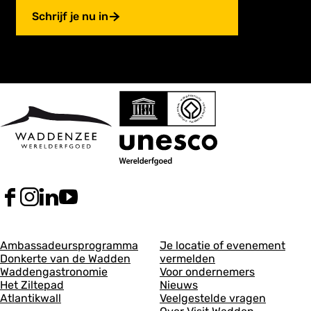
Schrijf je nu in
F
I
L
Y
a
n
i
o
c
s
n
u
A
A
e
t
k
T
Ambassadeursprogramma
Je locatie of evenement
b
a
e
u
Donkerte van de Wadden
vermelden
l
l
o
g
d
b
Waddengastronomie
Voor ondernemers
g
g
o
r
I
e
Het Ziltepad
Nieuws
k
a
n
V
Atlantikwall
Veelgestelde vragen
e
e
V
m
V
i