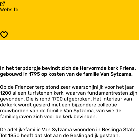
r
H
v
Website
v
e
a
o
r
n
r
v
H
m
o
e
d
r
Opslaan
r
e
m
v
k
d
o
e
e
r
r
k
m
k
e
In het terpdorpje bevindt zich de Hervormde kerk Friens,
d
F
r
gebouwd in 1795 op kosten van de familie Van Sytzama.
e
r
k
k
i
F
e
e
Op de Frienzer terp stond zeer waarschijnlijk voor het jaar
r
r
n
1200 al een turfstenen kerk, waarvan fundamentresten zijn
i
k
s
gevonden. Die is rond 1700 afgebroken. Het interieur van
e
F
de kerk wordt gesierd met een bijzondere collectie
n
r
rouwborden van de familie Van Sytzama, van wie de
s
i
familiegraven zich voor de kerk bevinden.
e
n
De adelijkefamilie Van Sytzama woonden in Beslinga State.
s
Tot 1850 heeft dat slot aan de Beslingadijk gestaan.