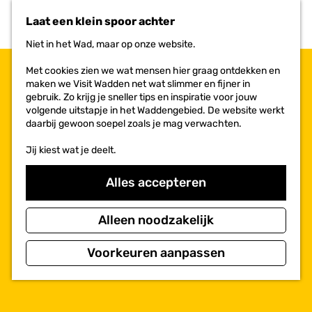
n
r
Laat een klein spoor achter
a
i
a
e
Niet in het Wad, maar op onze website.
r
t
d
e
Met cookies zien we wat mensen hier graag ontdekken en
e
n
maken we Visit Wadden net wat slimmer en fijner in
h
gebruik. Zo krijg je sneller tips en inspiratie voor jouw
o
volgende uitstapje in het Waddengebied. De website werkt
m
daarbij gewoon soepel zoals je mag verwachten.
e
p
Jij kiest wat je deelt.
a
g
Alles accepteren
e
Alleen noodzakelijk
Voorkeuren aanpassen