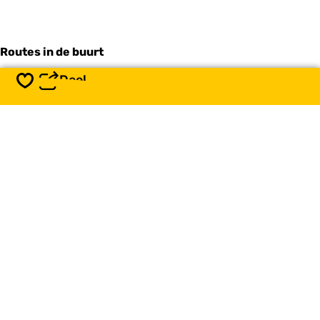
Routes in de buurt
Deel
Opslaan