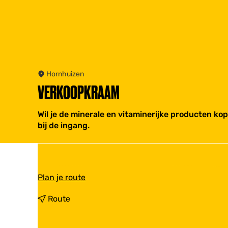
Hornhuizen
VERKOOPKRAAM
Wil je de minerale en vitaminerijke producten ko
bij de ingang.
n
Plan je route
a
a
n
Route
r
a
V
a
e
r