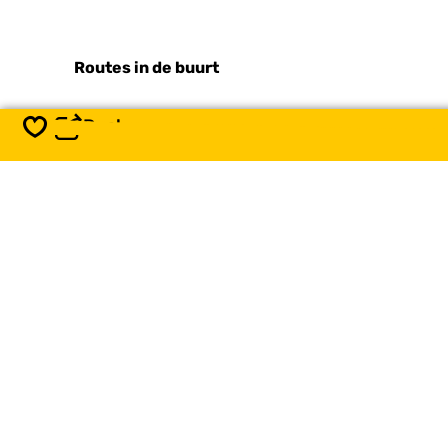
Routes in de buurt
Deel
Opslaan