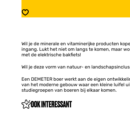
r
V
k
e
Opslaan
o
r
o
k
p
o
k
o
r
p
a
Wil je de minerale en vitaminerijke producten kope
k
a
ingang. Lukt het niet om langs te komen, maar woo
r
m
met de elektrische bakfiets!
a
a
m
Wil je deze vorm van natuur- en landschapsinclu
Een DEMETER boer werkt aan de eigen ontwikkeling
van het moderne gebouw waar een kleine luifel uit
studiegroepen van boeren bij elkaar komen.
OOK INTERESSANT