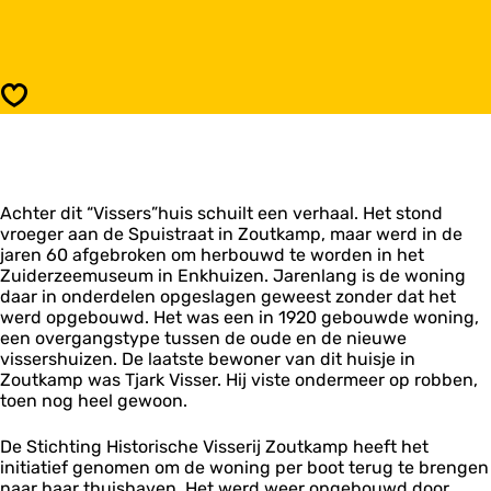
r
a
“
a
V
r
i
“
s
V
Opslaan
s
i
e
s
r
s
s
e
”
r
h
Achter dit “Vissers”huis schuilt een verhaal. Het stond
s
u
vroeger aan de Spuistraat in Zoutkamp, maar werd in de
”
i
jaren 60 afgebroken om herbouwd te worden in het
h
s
Zuiderzeemuseum in Enkhuizen. Jarenlang is de woning
u
daar in onderdelen opgeslagen geweest zonder dat het
i
werd opgebouwd. Het was een in 1920 gebouwde woning,
s
een overgangstype tussen de oude en de nieuwe
vissershuizen. De laatste bewoner van dit huisje in
Zoutkamp was Tjark Visser. Hij viste ondermeer op robben,
toen nog heel gewoon.
De Stichting Historische Visserij Zoutkamp heeft het
initiatief genomen om de woning per boot terug te brengen
naar haar thuishaven. Het werd weer opgebouwd door