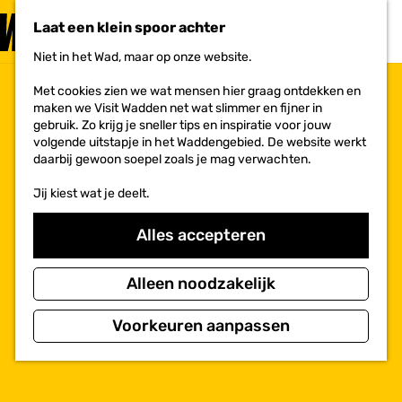
PLAN JE
BEZOEK
Laat een klein spoor achter
F
MENU
a
Niet in het Wad, maar op onze website.
Voor ondernemers
G
v
a
o
Met cookies zien we wat mensen hier graag ontdekken en
n
r
maken we Visit Wadden net wat slimmer en fijner in
a
i
gebruik. Zo krijg je sneller tips en inspiratie voor jouw
a
e
volgende uitstapje in het Waddengebied. De website werkt
r
t
daarbij gewoon soepel zoals je mag verwachten.
d
e
e
n
Jij kiest wat je deelt.
h
o
m
Alles accepteren
e
p
a
Alleen noodzakelijk
g
e
Voorkeuren aanpassen