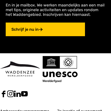
En in je mailbox. We werken maandelijks aan een mail
met tips, originele activiteiten en updates rondom
het Waddengebied. Inschrijven kan hiernaast.
Schrijf je nu in
F
I
L
Y
a
n
i
o
c
s
n
u
e
t
k
T