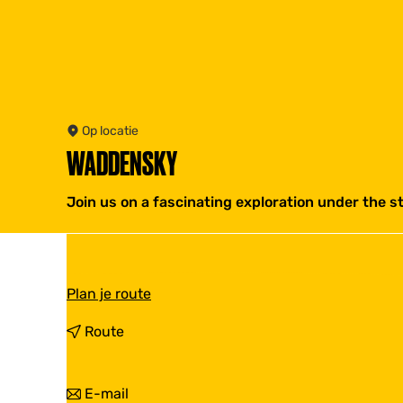
Op locatie
WADDENSKY
Join us on a fascinating exploration under the st
n
Plan je route
a
a
n
Route
r
a
W
a
a
r
n
E-mail
d
W