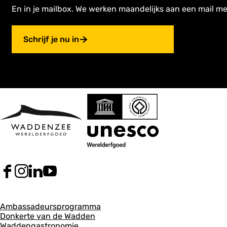
En in je mailbox. We werken maandelijks aan een mail me
Schrijf je nu in
F
I
L
Y
a
n
i
o
c
s
n
u
A
e
t
k
T
Ambassadeursprogramma
b
a
e
u
Donkerte van de Wadden
l
o
g
d
b
Waddengastronomie