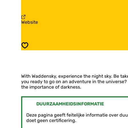
a
d
a
a
e
d
r
n
d
W
s
e
v
Website
a
k
n
a
d
y
s
n
d
k
W
e
y
a
n
Opslaan
d
s
d
k
e
y
n
s
With Waddensky, experience the night sky. Be take
k
you ready to go on an adventure in the universe?
y
the importance of darkness.
DUURZAAMHEIDSINFORMATIE
Deze pagina geeft feitelijke informatie over 
doet geen certificering.