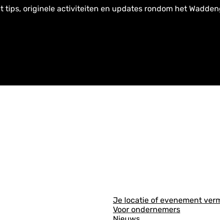
t tips, originele activiteiten en updates rondom het Wadden
A
Je locatie of evenement ver
Voor ondernemers
l
Nieuws