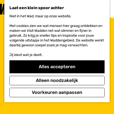
PLAN JE
BEZOEK
Laat een klein spoor achter
F
MENU
a
Niet in het Wad, maar op onze website.
Voor ondernemers
G
v
a
o
Met cookies zien we wat mensen hier graag ontdekken en
n
r
maken we Visit Wadden net wat slimmer en fijner in
a
i
gebruik. Zo krijg je sneller tips en inspiratie voor jouw
a
e
volgende uitstapje in het Waddengebied. De website werkt
r
t
daarbij gewoon soepel zoals je mag verwachten.
d
e
e
n
Jij kiest wat je deelt.
h
o
m
Alles accepteren
e
p
a
Alleen noodzakelijk
g
e
Voorkeuren aanpassen