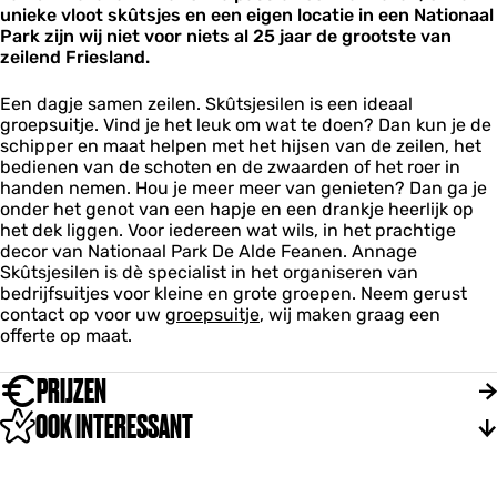
e
e
unieke vloot skûtsjes en een eigen locatie in een Nationaal
t
n
n
Park zijn wij niet voor niets al 25 jaar de grootste van
s
zeilend Friesland.
j
e
s
Een dagje samen zeilen. Skûtsjesilen is een ideaal
i
groepsuitje. Vind je het leuk om wat te doen? Dan kun je de
l
schipper en maat helpen met het hijsen van de zeilen, het
e
bedienen van de schoten en de zwaarden of het roer in
n
handen nemen. Hou je meer meer van genieten? Dan ga je
onder het genot van een hapje en een drankje heerlijk op
het dek liggen. Voor iedereen wat wils, in het prachtige
decor van Nationaal Park De Alde Feanen. Annage
Skûtsjesilen is dè specialist in het organiseren van
bedrijfsuitjes voor kleine en grote groepen. Neem gerust
contact op voor uw
groepsuitje
, wij maken graag een
offerte op maat.
PRIJZEN
OOK INTERESSANT