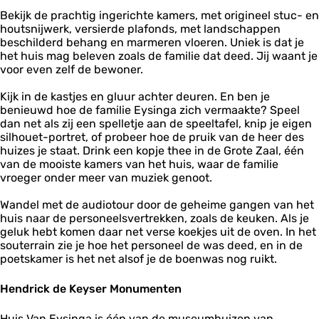
s
a
i
Bekijk de prachtig ingerichte kamers, met origineel stuc- en
i
n
houtsnijwerk, versierde plafonds, met landschappen
n
g
beschilderd behang en marmeren vloeren. Uniek is dat je
g
a
het huis mag beleven zoals de familie dat deed. Jij waant je
a
voor even zelf de bewoner.
Kijk in de kastjes en gluur achter deuren. En ben je
benieuwd hoe de familie Eysinga zich vermaakte? Speel
dan net als zij een spelletje aan de speeltafel, knip je eigen
silhouet-portret, of probeer hoe de pruik van de heer des
huizes je staat. Drink een kopje thee in de Grote Zaal, één
van de mooiste kamers van het huis, waar de familie
vroeger onder meer van muziek genoot.
Wandel met de audiotour door de geheime gangen van het
huis naar de personeelsvertrekken, zoals de keuken. Als je
geluk hebt komen daar net verse koekjes uit de oven. In het
souterrain zie je hoe het personeel de was deed, en in de
poetskamer is het net alsof je de boenwas nog ruikt.
Hendrick de Keyser Monumenten
Huis Van Eysinga is één van de museumhuizen van