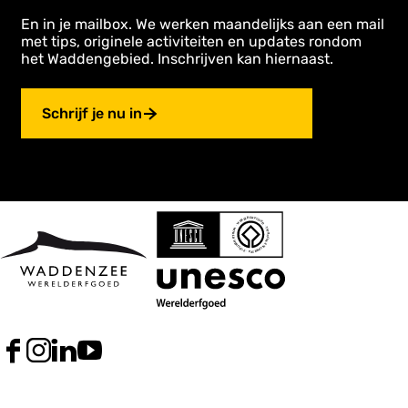
En in je mailbox. We werken maandelijks aan een mail
met tips, originele activiteiten en updates rondom
het Waddengebied. Inschrijven kan hiernaast.
Schrijf je nu in
F
I
L
Y
a
n
i
o
c
s
n
u