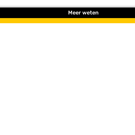
Meer weten
t tips, originele activiteiten en updates rondom het Wadden