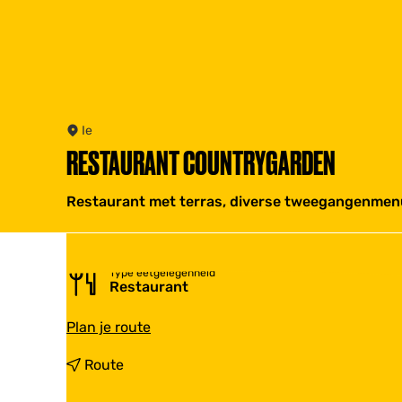
Ie
RESTAURANT COUNTRYGARDEN
Restaurant met terras, diverse tweegangenmenu'
Type eetgelegenheid
Restaurant
n
Plan je route
a
a
n
Route
r
a
R
a