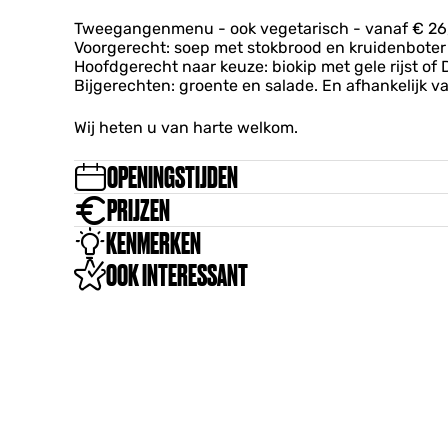
o
n
r
r
u
d
Tweegangenmenu - ook vegetarisch - vanaf € 26,
d
n
e
Voorgerecht: soep met stokbrood en kruidenboter
e
t
n
Hoofdgerecht naar keuze: biokip met gele rijst of 
n
r
Bijgerechten: groente en salade. En afhankelijk v
y
g
Wij heten u van harte welkom.
a
r
OPENINGSTIJDEN
d
e
PRIJZEN
n
KENMERKEN
OOK INTERESSANT