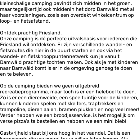
kleinschalige camping bevindt zich midden in het groen,
n
maar tegelijkertijd ook middenin het dorp Damwâld met al
i
haar voorzieningen, zoals een overdekt winkelcentrum op
a
loop- en fietsafstand.
h
i
Ontdek prachtig Friesland.
e
Onze camping is dé perfecte uitvalsbasis voor iedereen die
m
Friesland wil ontdekken. Er zijn verschillende wandel- en
fietsroutes die hier in de buurt starten en ook via het
wandel- en fietsknooppuntennetwerk kun je vanuit
Damwâld prachtige tochten maken. Ook als je met kinderen
naar Damwâld komt is er in de omgeving genoeg te doen
en te beleven.
Op de camping bieden we geen uitgebreid
recreatieprogramma, maar toch is er een heleboel te doen.
Zo is er een dierenweide, een speeltuintje voor de kinderen,
kunnen kinderen spelen met skelters, traptrekkers en
trampoline, dieren aaien, bramen plukken en nog veel meer!
Verder hebben we een broodjesservice, is het mogelijk om
verse pizza's te bestellen en hebben we een mini bieb!
Gastvrijheid staat bij ons hoog in het vaandel. Dat is een
kernwaarde die we overal terug willen laten komen. Als