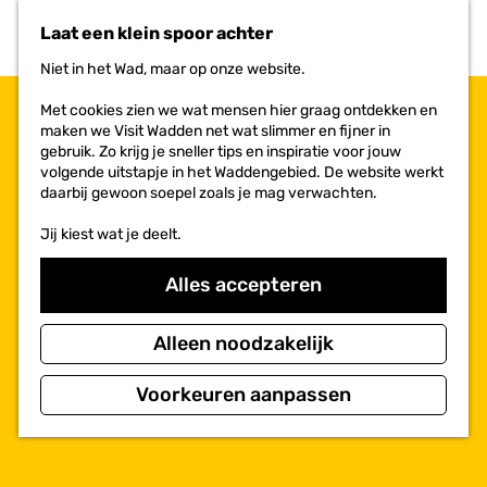
n
r
Laat een klein spoor achter
a
i
a
e
Niet in het Wad, maar op onze website.
r
t
d
e
Met cookies zien we wat mensen hier graag ontdekken en
e
n
maken we Visit Wadden net wat slimmer en fijner in
h
gebruik. Zo krijg je sneller tips en inspiratie voor jouw
o
volgende uitstapje in het Waddengebied. De website werkt
m
daarbij gewoon soepel zoals je mag verwachten.
e
p
Jij kiest wat je deelt.
a
g
Alles accepteren
e
Alleen noodzakelijk
Voorkeuren aanpassen