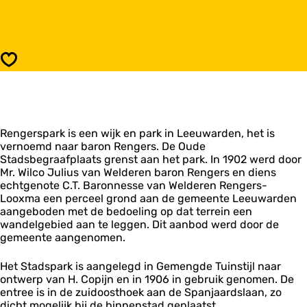
r
a
R
a
e
r
n
R
g
e
Opslaan
e
n
r
g
s
e
p
r
a
s
r
Rengerspark is een wijk en park in Leeuwarden, het is
p
k
vernoemd naar baron Rengers. De Oude
a
L
Stadsbegraafplaats grenst aan het park. In 1902 werd door
r
e
Mr. Wilco Julius van Welderen baron Rengers en diens
k
e
echtgenote C.T. Baronnesse van Welderen Rengers-
L
u
Looxma een perceel grond aan de gemeente Leeuwarden
e
w
aangeboden met de bedoeling op dat terrein een
e
a
wandelgebied aan te leggen. Dit aanbod werd door de
u
r
gemeente aangenomen.
w
d
a
e
r
Het Stadspark is aangelegd in Gemengde Tuinstijl naar
n
d
ontwerp van H. Copijn en in 1906 in gebruik genomen. De
e
entree is in de zuidoosthoek aan de Spanjaardslaan, zo
n
dicht mogelijk bij de binnenstad geplaatst.