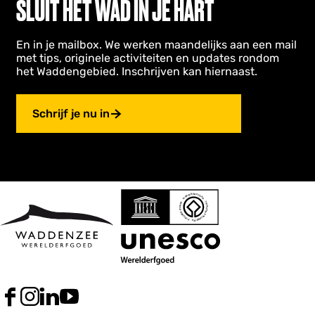
SLUIT HET WAD IN JE HART
En in je mailbox. We werken maandelijks aan een mail
met tips, originele activiteiten en updates rondom
het Waddengebied. Inschrijven kan hiernaast.
Schrijf je nu in
F
I
L
Y