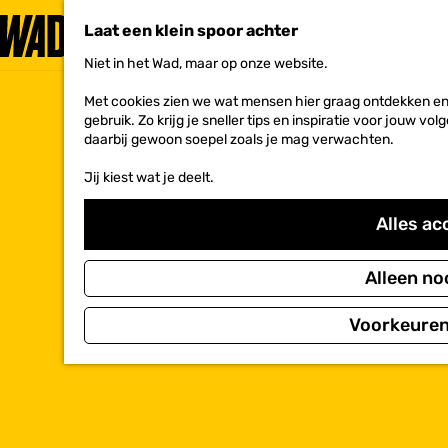
Laat een klein spoor achter
Niet in het Wad, maar op onze website.
G
a
Met cookies zien we wat mensen hier graag ontdekken en 
n
gebruik. Zo krijg je sneller tips en inspiratie voor jouw 
a
daarbij gewoon soepel zoals je mag verwachten.
a
r
Jij kiest wat je deelt.
d
e
h
Alles ac
o
m
e
Alleen no
p
a
Voorkeuren
g
e