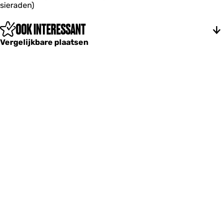
sieraden)
o
n
s
OOK INTERESSANT
t
Vergelijkbare plaatsen
o
r
e