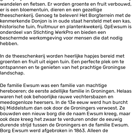
wandelen en fietsen. Er worden groente en fruit verbouwd,
er is een bloementuin, dieren en een gezellige
theeschenkerij. Genoeg te beleven! Het Borgterrein met de
kenmerkende Donjon is in oude staat hersteld met een kas,
historische tuin, fruitmuur en plantenkwekerij. OpEwsum is
onderdeel van Stichting WerkPro en bieden een
beschermde werkomgeving voor mensen die dat nodig
hebben.
In de theeschenkerij worden heerlijke hapjes bereid met
groenten en fruit uit eigen tuin. Een perfecte plek om te
ontspannen en te genieten van het prachtige Groningse
landschap.
De familie Ewsum was een familie van machtige
hereboeren; de eerste adellijke familie in Groningen. Helaas
waren het ook behoorlijke rauwe vechtersbazen en
meedogenloze heersers. In de 13e eeuw werd hun burcht
bij Middelstum dan ook door de Groningers verwoest. Ze
bouwden een nieuw borg die de naam Ewsum kreeg, maar
ook deze kreeg het zwaar te verduren onder de eeuwig
durende strijd tussen de Groningers en de familie Ewsum.
Borg Ewsum werd afgebroken in 1863. Alleen de