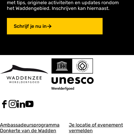
met tips, originele activiteiten en updates rondom
het Waddengebied. Inschrijven kan hiernaast.
Schrijf je nu in
F
I
L
Y
a
n
i
o
c
s
n
u
A
A
e
t
k
T
Ambassadeursprogramma
Je locatie of evenement
b
a
e
u
Donkerte van de Wadden
vermelden