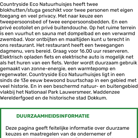
e
a
o
Countryside Eco Natuurhuisjes heeft twee
|
|
t
N
blokhutten/stuga geschikt voor twee personen met eigen
E
E
u
a
toegang en veel privacy. Met naar keuze een
c
c
u
t
tweepersoonsbed of twee eenpersoonsbedden. En een
o
o
r
u
privé ecotoilet en privé buitendouche. Op het ruime terrein
N
N
h
u
is een vuurhut en sauna met dompelbad en een verwarmd
a
a
u
r
zwembad. Voor ontbijten en maaltijden kunt u terecht in
t
t
i
h
ons restaurant. Het restaurant heeft een tweegangen
u
u
s
u
dagmenu, vers bereid. Graag voor 16.00 uur reserveren.
u
u
j
i
Elektrisch opladen fiets en elektrische auto is mogelijk net
r
r
e
s
als het huren van een fiets. Verder wordt duurzaam gebruik
h
h
s
j
gemaakt van zonne-energie, een warmtepomp en
u
u
e
regenwater. Countryside Eco Natuurhuisjes ligt in een
i
i
s
sinds de 13e eeuw bewoond buurtschap in een gebied met
s
s
veel historie. En in een beschermd natuur- en buitengebied
j
j
vlakbij het Nationaal Park Lauwersmeer, Waddenzee
e
e
Werelderfgoed en de historische stad Dokkum.
s
s
DUURZAAMHEIDSINFORMATIE
Deze pagina geeft feitelijke informatie over duurzame
keuzes en maatregelen van de ondernemer of