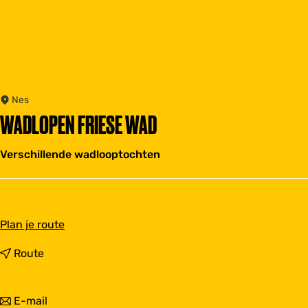
Nes
WADLOPEN FRIESE WAD
Verschillende wadlooptochten
n
Plan je route
a
a
n
Route
r
a
W
a
a
r
n
E-mail
d
W