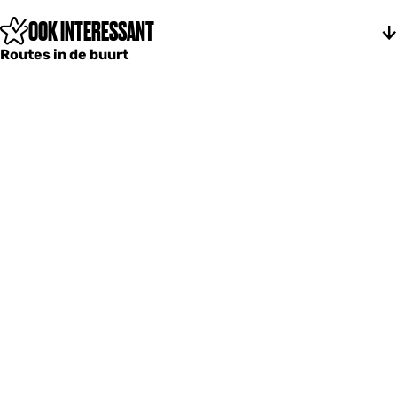
e
W
OOK INTERESSANT
a
d
Routes in de buurt