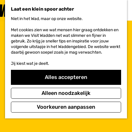
PLAN JE
BEZOEK
Laat een klein spoor achter
F
MENU
a
Niet in het Wad, maar op onze website.
Voor ondernemers
G
v
a
o
Met cookies zien we wat mensen hier graag ontdekken en
n
r
maken we Visit Wadden net wat slimmer en fijner in
a
i
gebruik. Zo krijg je sneller tips en inspiratie voor jouw
a
e
volgende uitstapje in het Waddengebied. De website werkt
r
t
daarbij gewoon soepel zoals je mag verwachten.
d
e
e
n
Jij kiest wat je deelt.
h
o
m
Alles accepteren
e
p
a
Alleen noodzakelijk
g
e
Voorkeuren aanpassen