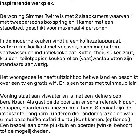
m
r
inspirerende werkplek.
j
w
e
e
r
e
i
r
r
e
d
r
De woning Simmer Twirre is met 2 slaapkamers waarvan 1
T
T
e
r
met tweepersoons boxspring en 1 kamer met een
w
w
S
e
stapelbed. geschikt voor maximaal 4 personen.
i
i
i
r
r
m
r
In de moderne keuken vindt u een koffiezetapparaat,
r
m
e
waterkoker, koelkast met vriesvak, combimagnetron,
e
e
vaatwasser en inductiekookplaat. Koffie, thee, suiker, zout,
r
kruiden, toiletpapier, keukenrol en (vaat)wastabletten zijn
T
standaard aanwezig.
w
i
Het woongedeelte heeft uitzicht op het weiland en beschikt
r
over een tv en gratis wifi. Er is een terras met tuinmeubilair.
r
e
Woning staat aan viswater en is met een kleine sloep
bereikbaar. Als gast bij de boer zijn er scharrelende kippen,
schapen, paarden en poezen om u heen. Speciaal zijn de
imposante Longhorn runderen die rondom grazen en waar
u met onze huifkarsafari dichtbij kunt komen. (optioneel)
Een bezoek aan onze pluktuin en boerderijwinkel behoort
tot de mogelijkheden.