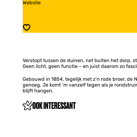
v
Website
d
u
a
e
i
n
r
d
Z
t
e
u
o
r
Opslaan
i
r
t
d
e
o
e
n
r
r
e
t
n
Verstopt tussen de duinen, net buiten het dorp, st
o
Geen licht, geen functie – en juist daarom zo fas
r
e
n
Gebouwd in 1854, tegelijk met z’n rode broer, de N
genoeg. Je komt ‘m vanzelf tegen als je rondstru
blijft hangen.
OOK INTERESSANT