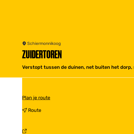
Schiermonnikoog
ZUIDERTOREN
Verstopt tussen de duinen, net buiten het dorp,
n
Plan je route
a
a
n
Route
r
a
Z
a
u
r
i
Z