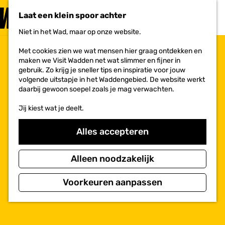
PLAN JE
BEZOEK
Laat een klein spoor achter
F
MENU
a
Niet in het Wad, maar op onze website.
Voor ondernemers
G
v
a
o
Met cookies zien we wat mensen hier graag ontdekken en
n
r
maken we Visit Wadden net wat slimmer en fijner in
a
i
gebruik. Zo krijg je sneller tips en inspiratie voor jouw
a
e
volgende uitstapje in het Waddengebied. De website werkt
r
t
daarbij gewoon soepel zoals je mag verwachten.
d
e
e
n
Jij kiest wat je deelt.
h
o
m
Alles accepteren
e
p
a
Alleen noodzakelijk
g
e
Voorkeuren aanpassen