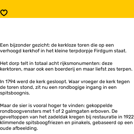
n
S
t
i
Opslaan
-
n
N
t
i
-
c
N
o
i
l
Een bijzonder gezicht: de kerkloze toren die op een
c
a
verhoogd kerkhof in het kleine terpdorpje Firdgum staat.
o
a
l
s
a
Het dorp telt in totaal acht rijksmonumenten: deze
t
a
kerktoren, maar ook een boerderij en maar liefst zes terpen.
o
s
r
t
In 1794 werd de kerk gesloopt. Waar vroeger de kerk tegen
e
o
de toren stond, zit nu een rondbogige ingang in een
n
r
spitsboognis.
F
e
i
n
Maar de sier is vooral hoger te vinden: gekoppelde
r
F
rondboogvensters met 1 of 2 galmgaten erboven. De
d
i
geveltoppen van het zadeldak kregen bij restauratie in 1922
g
r
klimmende spitsboogfriezen en pinakels, gebaseerd op een
u
d
oude afbeelding.
m
g