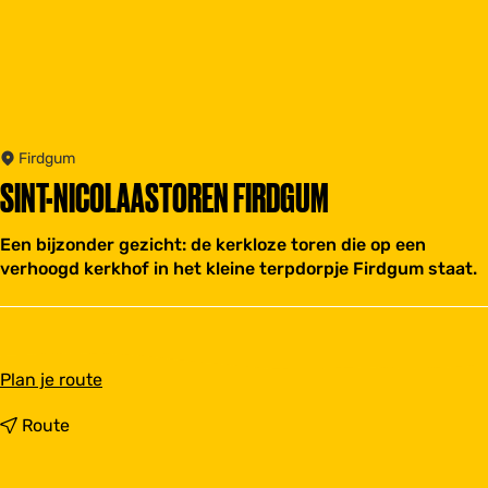
Firdgum
SINT-NICOLAASTOREN FIRDGUM
Een bijzonder gezicht: de kerkloze toren die op een
verhoogd kerkhof in het kleine terpdorpje Firdgum staat.
n
Plan je route
a
a
n
Route
r
a
S
a
i
r