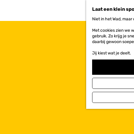
n
Laat een klein sp
a
a
Niet in het Wad, maar
r
d
Met cookies zien we w
e
gebruik. Zo krijg je s
h
daarbij gewoon soepe
o
m
Jij kiest wat je deelt.
e
p
a
g
e