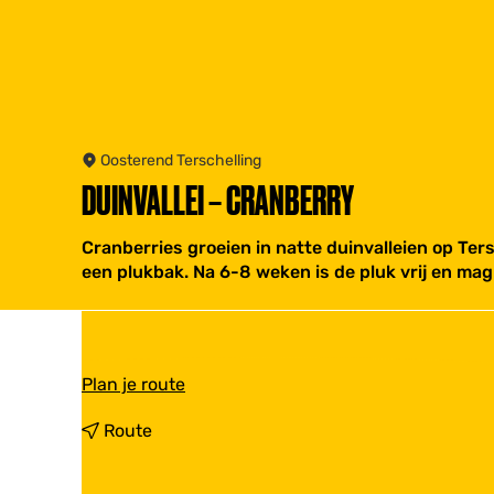
Oosterend Terschelling
DUINVALLEI – CRANBERRY
Cranberries groeien in natte duinvalleien op Ters
een plukbak. Na 6-8 weken is de pluk vrij en mag
n
Plan je route
a
a
n
Route
r
a
D
a
u
r