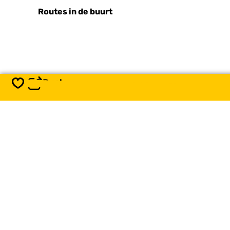
Routes in de buurt
Deel
Opslaan