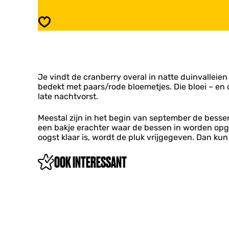
i
D
n
u
Opslaan
v
i
a
n
l
v
l
a
e
l
i
Je vindt de cranberry overal in natte duinvalleien –
l
–
bedekt met paars/rode bloemetjes. Die bloei – en 
e
C
late nachtvorst.
i
r
–
a
C
Meestal zijn in het begin van september de besse
n
r
een bakje erachter waar de bessen in worden opg
b
a
oogst klaar is, wordt de pluk vrijgegeven. Dan kun
e
n
r
b
OOK INTERESSANT
r
e
y
r
r
y