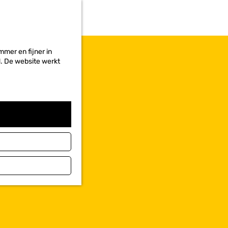
r
i
e
t
e
mer en fijner in
n
ed. De website werkt