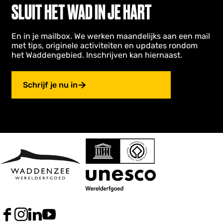
SLUIT HET WAD IN JE HART
En in je mailbox. We werken maandelijks aan een mail
met tips, originele activiteiten en updates rondom
het Waddengebied. Inschrijven kan hiernaast.
Schrijf je nu in
F
I
L
Y