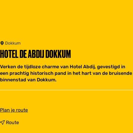
Dokkum
HOTEL DE ABDIJ DOKKUM
Verken de tijdloze charme van Hotel Abdij, gevestigd in
een prachtig historisch pand in het hart van de bruisende
binnenstad van Dokkum.
n
Plan je route
a
a
n
Route
r
a
H