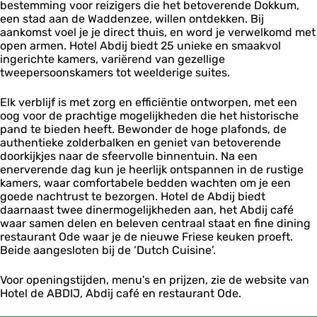
bestemming voor reizigers die het betoverende Dokkum,
J
een stad aan de Waddenzee, willen ontdekken. Bij
D
aankomst voel je je direct thuis, en word je verwelkomd met
o
open armen. Hotel Abdij biedt 25 unieke en smaakvol
k
ingerichte kamers, variërend van gezellige
k
tweepersoonskamers tot weelderige suites.
u
m
Elk verblijf is met zorg en efficiëntie ontworpen, met een
oog voor de prachtige mogelijkheden die het historische
pand te bieden heeft. Bewonder de hoge plafonds, de
authentieke zolderbalken en geniet van betoverende
doorkijkjes naar de sfeervolle binnentuin. Na een
enerverende dag kun je heerlijk ontspannen in de rustige
kamers, waar comfortabele bedden wachten om je een
goede nachtrust te bezorgen. Hotel de Abdij biedt
daarnaast twee dinermogelijkheden aan, het Abdij café
waar samen delen en beleven centraal staat en fine dining
restaurant Ode waar je de nieuwe Friese keuken proeft.
Beide aangesloten bij de ‘Dutch Cuisine’.
Voor openingstijden, menu's en prijzen, zie de website van
Hotel de ABDIJ, Abdij café en restaurant Ode.