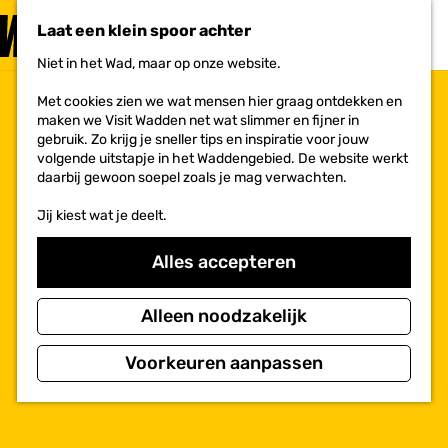
PLAN JE
BEZOEK
Laat een klein spoor achter
F
MENU
a
Niet in het Wad, maar op onze website.
Voor ondernemers
G
v
a
o
Met cookies zien we wat mensen hier graag ontdekken en
n
r
maken we Visit Wadden net wat slimmer en fijner in
a
i
gebruik. Zo krijg je sneller tips en inspiratie voor jouw
a
e
volgende uitstapje in het Waddengebied. De website werkt
r
t
daarbij gewoon soepel zoals je mag verwachten.
d
e
e
n
Jij kiest wat je deelt.
h
o
m
Alles accepteren
e
p
a
Alleen noodzakelijk
g
e
Voorkeuren aanpassen