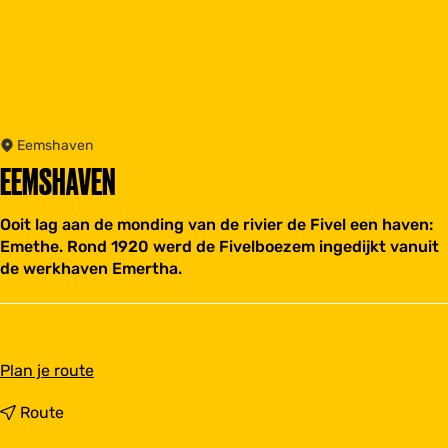
Eemshaven
EEMSHAVEN
Ooit lag aan de monding van de rivier de Fivel een haven:
Emethe. Rond 1920 werd de Fivelboezem ingedijkt vanuit
de werkhaven Emertha.
n
Plan je route
a
a
n
Route
r
a
E