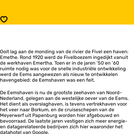
a
e
r
m
E
s
e
Opslaan
h
m
a
s
v
h
e
a
n
v
Ooit lag aan de monding van de rivier de Fivel een haven:
e
Emethe. Rond 1920 werd de Fivelboezem ingedijkt vanuit
n
de werkhaven Emertha. Toen er in de jaren ‘50 en ’60
ruimte nodig was voor de snelle industriële ontwikkeling
werd de Eems aangewezen als nieuw te ontwikkelen
havengebied: de Eemshaven was een feit.
De Eemshaven is nu de grootste zeehaven van Noord-
Nederland, gelegen aan de westelijke oever van de Eems.
Het dient als overslaghaven, is tevens vertrekhaven voor
het veer naar Borkum, en de cruiseschepen van de
Meyerwerf uit Papenburg worden hier afgebouwd en
bevoorraad. De laatste jaren vestigen zich meer energie-
en datagerelateerde bedrijven zich hier waaronder het
datahotel van Google.