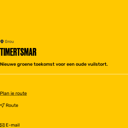
Grou
TIMERTSMAR
Nieuwe groene toekomst voor een oude vuilstort.
n
Plan je route
a
a
n
Route
r
a
T
a
i
r
n
E-mail
m
T