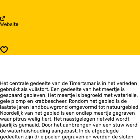
a
e
i
a
r
m
r
t
e
T
s
r
v
Website
i
m
t
a
m
a
s
n
e
r
m
T
r
a
i
t
Opslaan
r
m
s
e
m
r
a
t
r
s
Het centrale gedeelte van de Timertsmar is in het verleden
m
gebruikt als vuilstort. Een gedeelte van het meertje is
a
gespaard gebleven. Het meertje is begroeid met waterlelie,
r
gele plomp en krabbescheer. Rondom het gebied is de
laatste jaren landbouwgrond omgevormd tot natuurgebied.
Noordelijk van het gebied is een ondiep meertje gegraven
waar pitrus welig tiert. Het naastgelegen rietveld wordt
jaarlijks gemaaid. Door het aanbrengen van een stuw werd
de waterhuishouding aangepast. In de afgeplagde
gedeelten zijn drie poelen gegraven en werden de sloten