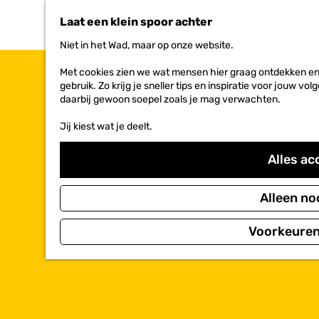
n
Laat een klein spoor achter
a
a
Niet in het Wad, maar op onze website.
r
d
Met cookies zien we wat mensen hier graag ontdekken en 
e
gebruik. Zo krijg je sneller tips en inspiratie voor jouw 
h
daarbij gewoon soepel zoals je mag verwachten.
o
m
Jij kiest wat je deelt.
e
p
Alles ac
a
g
e
Alleen no
Voorkeuren