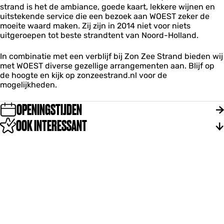
o
o
strand is het de ambiance, goede kaart, lekkere wijnen en
i
e
e
uitstekende service die een bezoek aan WOEST zeker de
l
s
s
moeite waard maken. Zij zijn in 2014 niet voor niets
j
t
t
uitgeroepen tot beste strandtent van Noord-Holland.
o
e
n
In combinatie met een verblijf bij Zon Zee Strand bieden wij
W
met WOEST diverse gezellige arrangementen aan. Blijf op
o
de hoogte en kijk op zonzeestrand.nl voor de
e
mogelijkheden.
s
t
OPENINGSTIJDEN
OOK INTERESSANT