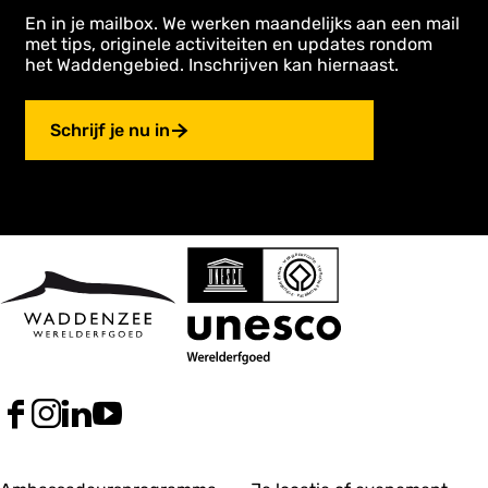
En in je mailbox. We werken maandelijks aan een mail
met tips, originele activiteiten en updates rondom
het Waddengebied. Inschrijven kan hiernaast.
Schrijf je nu in
F
I
L
Y
a
n
i
o
c
s
n
u
e
t
k
T