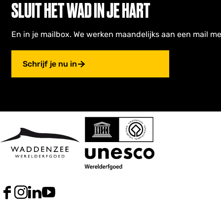
i
c
SLUIT HET WAD IN JE HART
e
h
i
e
En in je mailbox. We werken maandelijks aan een mail me
Schrijf je nu in
F
I
L
Y
a
n
i
o
c
s
n
u