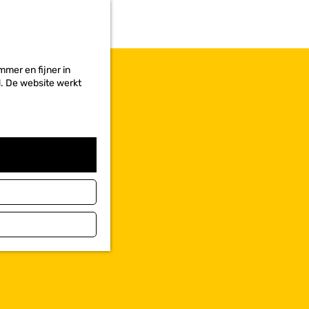
r
i
e
t
e
mer en fijner in
n
ed. De website werkt