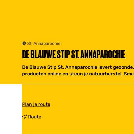
St. Annaparochie
DE BLAUWE STIP ST. ANNAPAROCHIE
De Blauwe Stip St. Annaparochie levert gezonde,
producten online en steun je natuurherstel. Sma
n
Plan je route
a
a
n
Route
r
a
D
a
e
r