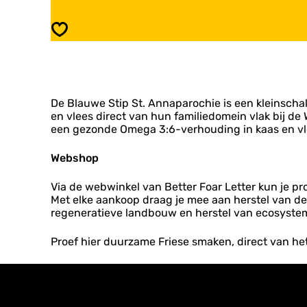
B
D
l
e
Opslaan
a
B
u
l
w
a
e
u
S
w
t
De Blauwe Stip St. Annaparochie is een kleinscha
e
i
en vlees direct van hun familiedomein vlak bij d
S
p
een gezonde Omega 3:6-verhouding in kaas en vl
t
S
i
t
p
Webshop
.
S
A
t
Via de webwinkel van Better Foar Letter kun je p
n
.
Met elke aankoop draag je mee aan herstel van d
n
A
regeneratieve landbouw en herstel van ecosyst
a
n
p
n
Proef hier duurzame Friese smaken, direct van het
a
a
r
p
o
a
c
r
h
o