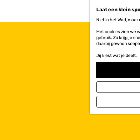
n
Laat een klein sp
a
a
Niet in het Wad, maar
r
d
Met cookies zien we w
e
gebruik. Zo krijg je s
h
daarbij gewoon soepe
o
m
Jij kiest wat je deelt.
e
p
a
g
e