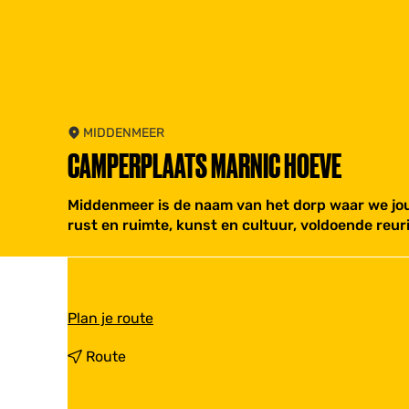
MIDDENMEER
CAMPERPLAATS MARNIC HOEVE
Middenmeer is de naam van het dorp waar we jou 
rust en ruimte, kunst en cultuur, voldoende reu
n
Plan je route
a
a
n
Route
r
a
C
a
a
r