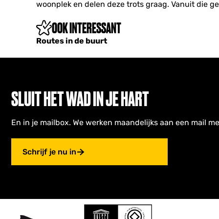
M
woonplek en delen deze trots graag. Vanuit die g
e
e
a
v
v
r
e
OOK INTERESSANT
e
n
i
Routes in de buurt
c
H
o
e
v
SLUIT HET WAD IN JE HART
e
En in je mailbox. We werken maandelijks aan een mail me
Schrijf je nu in