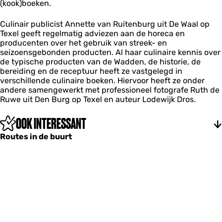
e
(kook)boeken.
n
e
n
k
a
b
v
e
i
Culinair publicist Annette van Ruitenburg uit De Waal op
o
a
n
r
Texel geeft regelmatig adviezen aan de horeca en
e
n
v
e
producenten over het gebruik van streek- en
k
A
a
b
seizoensgebonden producten. Al haar culinaire kennis over
e
n
n
o
de typische producten van de Wadden, de historie, de
n
n
A
e
bereiding en de receptuur heeft ze vastgelegd in
v
e
n
k
verschillende culinaire boeken. Hiervoor heeft ze onder
a
t
n
e
andere samengewerkt met professioneel fotografe Ruth de
n
t
e
n
Ruwe uit Den Burg op Texel en auteur Lodewijk Dros.
A
e
t
v
n
v
t
a
n
OOK INTERESSANT
a
e
n
e
n
v
A
Routes in de buurt
t
R
a
n
t
u
n
n
e
i
R
e
v
t
u
t
a
e
i
t
n
n
t
e
R
b
e
v
u
u
n
a
i
r
b
n