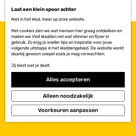
n
r
Laat een klein spoor achter
a
i
a
e
Niet in het Wad, maar op onze website.
r
t
d
e
Met cookies zien we wat mensen hier graag ontdekken en
e
n
maken we Visit Wadden net wat slimmer en fijner in
h
gebruik. Zo krijg je sneller tips en inspiratie voor jouw
o
volgende uitstapje in het Waddengebied. De website werkt
m
daarbij gewoon soepel zoals je mag verwachten.
e
p
Jij kiest wat je deelt.
a
g
Alles accepteren
e
Alleen noodzakelijk
Voorkeuren aanpassen