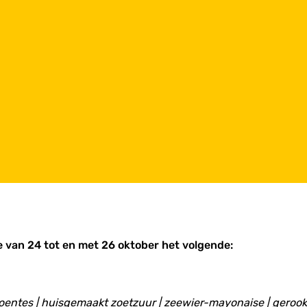
e van 24 tot en met 26 oktober het volgende:
oentes | huisgemaakt zoetzuur | zeewier-mayonaise | gerook