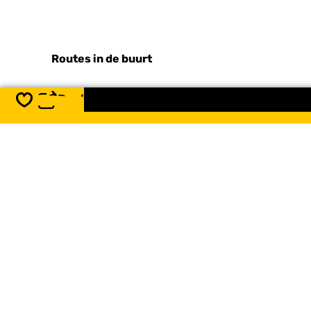
Routes in de buurt
Deel
Opslaan