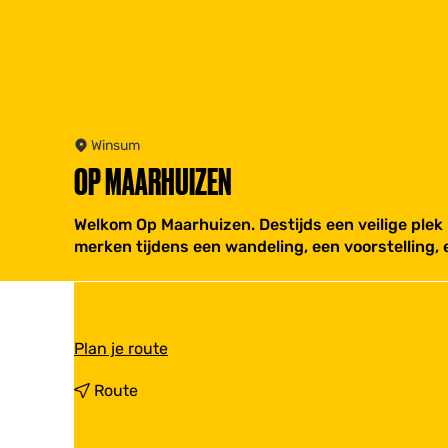
Winsum
OP MAARHUIZEN
Welkom Op Maarhuizen. Destijds een veilige plek 
merken tijdens een wandeling, een voorstelling,
n
Plan je route
a
a
n
Route
r
a
O
a
p
r