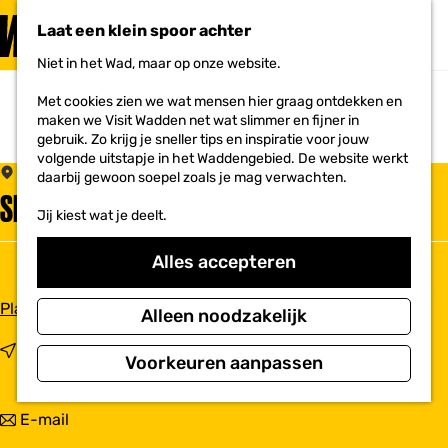
PLAN JE
BEZOEK
Laat een klein spoor achter
F
MENU
a
Niet in het Wad, maar op onze website.
Voor ondernemers
G
v
a
o
Met cookies zien we wat mensen hier graag ontdekken en
n
r
maken we Visit Wadden net wat slimmer en fijner in
a
i
gebruik. Zo krijg je sneller tips en inspiratie voor jouw
a
e
volgende uitstapje in het Waddengebied. De website werkt
r
t
Stitswerd
daarbij gewoon soepel zoals je mag verwachten.
d
e
SINT GEORGIUSKERK
e
n
Jij kiest wat je deelt.
h
o
m
Alles accepteren
e
p
n
Plan je route
a
Alleen noodzakelijk
a
g
a
n
Route
e
Voorkeuren aanpassen
r
a
S
a
i
r
n
E-mail
n
S
a
t
i