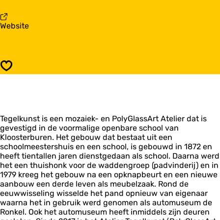
a
u
r
s
R
v
Website
t
u
a
p
s
n
u
t
R
n
p
u
t
u
Opslaan
s
T
n
t
e
t
p
g
T
u
e
e
n
l
g
Tegelkunst is een mozaiek- en PolyGlassArt Atelier dat is
t
k
e
gevestigd in de voormalige openbare school van
T
u
l
Kloosterburen. Het gebouw dat bestaat uit een
e
n
k
schoolmeestershuis en een school, is gebouwd in 1872 en
g
s
u
heeft tientallen jaren dienstgedaan als school. Daarna werd
e
t
n
het een thuishonk voor de waddengroep (padvinderij) en in
l
s
1979 kreeg het gebouw na een opknapbeurt en een nieuwe
k
t
aanbouw een derde leven als meubelzaak. Rond de
u
eeuwwisseling wisselde het pand opnieuw van eigenaar
n
waarna het in gebruik werd genomen als automuseum de
s
Ronkel. Ook het automuseum heeft inmiddels zijn deuren
t