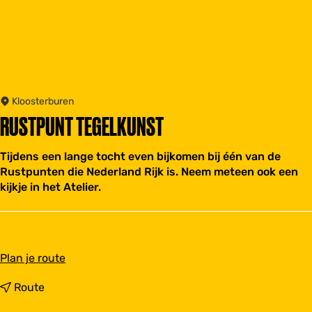
Kloosterburen
RUSTPUNT TEGELKUNST
Tijdens een lange tocht even bijkomen bij één van de
Rustpunten die Nederland Rijk is. Neem meteen ook een
kijkje in het Atelier.
n
Plan je route
a
a
n
Route
r
a
R