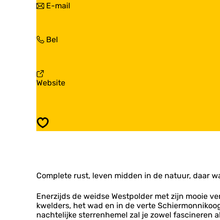
n
E-mail
o
N
a
r
o
a
d
o
r
B
r
N
Bel
N
r
d
o
o
o
B
o
o
m
r
r
r
o
o
d
d
v
Website
m
B
B
a
o
r
r
n
o
o
N
m
m
o
o
Opslaan
o
o
r
d
B
r
Complete rust, leven midden in de natuur, daar waar
o
m
o
Enerzijds de weidse Westpolder met zijn mooie v
kwelders, het wad en in de verte Schiermonnikoog
nachtelijke sterrenhemel zal je zowel fascine