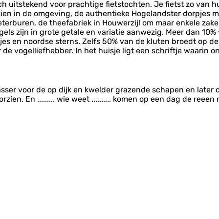
ch uitstekend voor prachtige fietstochten. Je fietst zo van 
e zien in de omgeving, de authentieke Hogelandster dorpjes
terburen, de theefabriek in Houwerzijl om maar enkele zak
gels zijn in grote getale en variatie aanwezig. Meer dan 10
jes en noordse sterns. Zelfs 50% van de kluten broedt op de
e vogelliefhebber. In het huisje ligt een schriftje waarin
sp
ser voor de op dijk en kwelder grazende schapen en later d
en. En ......... wie weet .......... komen op een dag de reeen