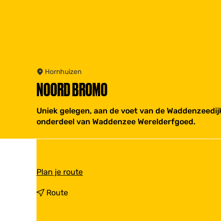
Hornhuizen
NOORD BROMO
Uniek gelegen, aan de voet van de Waddenzeedijk
onderdeel van Waddenzee Werelderfgoed.
n
Plan je route
a
a
n
Route
r
a
N
a
o
r