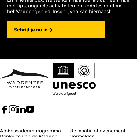
met tips, originele activiteiten en updates rondom
het Waddengebied. Inschrijven kan hiernaast.
Schrijf je nu in
F
I
L
Y
a
n
i
o
c
s
n
u
A
A
e
t
k
T
Ambassadeursprogramma
Je locatie of evenement
b
a
e
u
Donkerte van de Wadden
vermelden