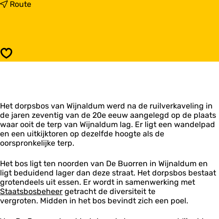
a
n
Route
r
a
W
a
i
r
j
W
n
i
Opslaan
a
j
l
n
d
a
u
l
m
d
e
Het dorpsbos van Wijnaldum werd na de ruilverkaveling in
u
r
de jaren zeventig van de 20e eeuw aangelegd op de plaats
m
b
waar ooit de terp van Wijnaldum lag. Er ligt een wandelpad
e
o
en een uitkijktoren op dezelfde hoogte als de
r
s
oorspronkelijke terp.
b
o
s
Het bos ligt ten noorden van De Buorren in Wijnaldum en
ligt beduidend lager dan deze straat. Het dorpsbos bestaat
grotendeels uit essen. Er wordt in samenwerking met
Staatsbosbeheer
getracht de diversiteit te
vergroten. Midden in het bos bevindt zich een poel.