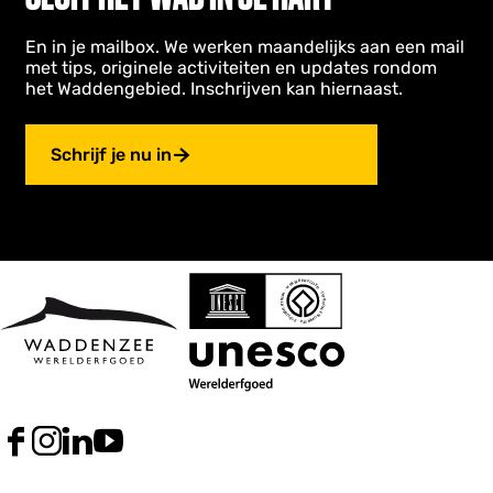
En in je mailbox. We werken maandelijks aan een mail
met tips, originele activiteiten en updates rondom
het Waddengebied. Inschrijven kan hiernaast.
Schrijf je nu in
F
I
L
Y
a
n
i
o
c
s
n
u