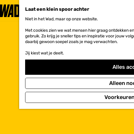
Laat een klein spoor achter
Niet in het Wad, maar op onze website.
G
a
Met cookies zien we wat mensen hier graag ontdekken en 
n
gebruik. Zo krijg je sneller tips en inspiratie voor jouw 
a
daarbij gewoon soepel zoals je mag verwachten.
a
r
Jij kiest wat je deelt.
d
e
h
Alles ac
o
m
e
Alleen no
p
a
Voorkeuren
g
e