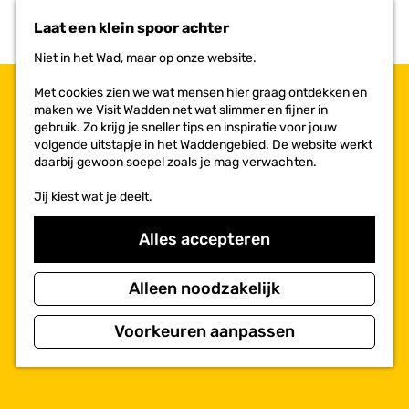
n
r
Laat een klein spoor achter
a
i
a
e
Niet in het Wad, maar op onze website.
r
t
d
e
Met cookies zien we wat mensen hier graag ontdekken en
e
n
maken we Visit Wadden net wat slimmer en fijner in
h
gebruik. Zo krijg je sneller tips en inspiratie voor jouw
o
volgende uitstapje in het Waddengebied. De website werkt
m
daarbij gewoon soepel zoals je mag verwachten.
e
p
Jij kiest wat je deelt.
a
g
Alles accepteren
e
Alleen noodzakelijk
Voorkeuren aanpassen