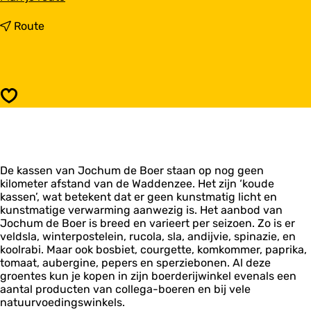
a
a
n
Route
r
a
B
a
i
r
o
B
l
i
Opslaan
o
o
g
l
i
o
s
g
c
i
h
De kassen van Jochum de Boer staan op nog geen
s
t
kilometer afstand van de Waddenzee. Het zijn ‘koude
c
u
kassen’, wat betekent dat er geen kunstmatig licht en
h
i
kunstmatige verwarming aanwezig is. Het aanbod van
t
n
Jochum de Boer is breed en varieert per seizoen. Zo is er
u
b
veldsla, winterpostelein, rucola, sla, andijvie, spinazie, en
i
o
koolrabi. Maar ook bosbiet, courgette, komkommer, paprika,
n
u
tomaat, aubergine, pepers en sperziebonen. Al deze
b
w
groentes kun je kopen in zijn boerderijwinkel evenals een
o
b
aantal producten van collega-boeren en bij vele
u
e
natuurvoedingswinkels.
w