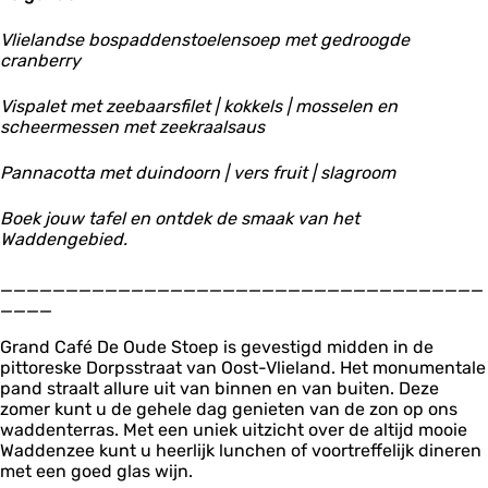
t
t
D
o
o
e
Vlielandse bospaddenstoelensoep met gedroogde
e
e
O
cranberry
p
p
u
d
Vispalet met zeebaarsfilet | kokkels | mosselen en
e
scheermessen met zeekraalsaus
S
t
Pannacotta met duindoorn | vers fruit | slagroom
o
e
Boek jouw tafel en ontdek de smaak van het
p
Waddengebied.
_____________________________________
____
Grand Café De Oude Stoep is gevestigd midden in de
pittoreske Dorpsstraat van Oost-Vlieland. Het monumentale
pand straalt allure uit van binnen en van buiten. Deze
zomer kunt u de gehele dag genieten van de zon op ons
waddenterras. Met een uniek uitzicht over de altijd mooie
Waddenzee kunt u heerlijk lunchen of voortreffelijk dineren
met een goed glas wijn.