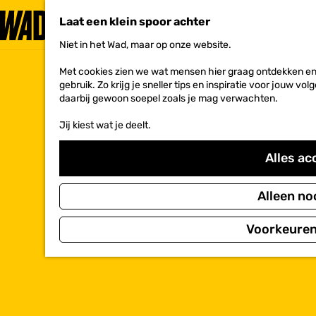
Laat een klein spoor achter
Niet in het Wad, maar op onze website.
G
a
Met cookies zien we wat mensen hier graag ontdekken en 
n
gebruik. Zo krijg je sneller tips en inspiratie voor jouw 
a
daarbij gewoon soepel zoals je mag verwachten.
a
r
Jij kiest wat je deelt.
d
e
h
Alles ac
o
m
e
Alleen no
p
a
Voorkeuren
g
e