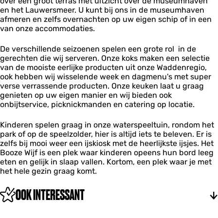
over een groot terras met uitzicht over de museumhaven
n
v
m
m
H
en het Lauwersmeer. U kunt bij ons in de museumhaven
t
e
h
h
e
afmeren en zelfs overnachten op uw eigen schip of in een
&
n
a
a
t
van onze accommodaties.
m
H
v
v
B
u
e
e
e
o
s
t
De verschillende seizoenen spelen een grote rol in de
n
n
o
e
B
gerechten die wij serveren. Onze koks maken een selectie
H
H
z
u
o
van de mooiste eerlijke producten uit onze Waddenregio,
e
e
e
m
o
ook hebben wij wisselende week en dagmenu's met super
t
t
W
h
z
verse verrassende producten. Onze keuken laat u graag
B
B
i
a
e
genieten op uw eigen manier en wij bieden ook
o
o
j
v
W
onbijtservice, picknickmanden en catering op locatie.
o
o
f
e
i
z
z
n
j
e
Kinderen spelen graag in onze waterspeeltuin, rondom het
e
H
f
W
park of op de speelzolder, hier is altijd iets te beleven. Er is
W
e
i
zelfs bij mooi weer een ijskiosk met de heerlijkste ijsjes. Het
i
t
j
Booze Wijf is een plek waar kinderen opeens hun bord leeg
j
B
f
eten en gelijk in slaap vallen. Kortom, een plek waar je met
f
o
het hele gezin graag komt.
o
z
OOK INTERESSANT
e
W
i