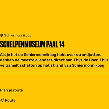
Schiermonnikoog
SCHELPENMUSEUM PAAL 14
Als je het op Schiermonnikoog hebt over strandjutten,
denken de meeste eilanders direct aan Thijs de Boer. Thijs
verzamelt schatten op het strand van Schiermonnikoog.
n
Plan je route
a
a
n
Route
r
a
S