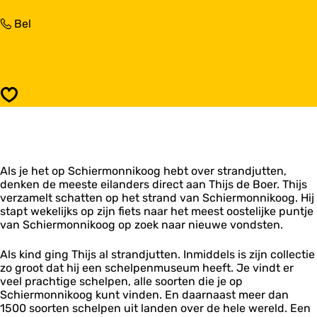
a
c
r
S
Bel
h
S
c
e
c
h
l
h
e
p
e
l
e
l
p
n
p
Opslaan
e
m
e
n
u
n
m
s
m
u
e
u
s
u
s
Als je het op Schiermonnikoog hebt over strandjutten,
e
m
e
denken de meeste eilanders direct aan Thijs de Boer. Thijs
u
P
u
verzamelt schatten op het strand van Schiermonnikoog. Hij
m
a
m
stapt wekelijks op zijn fiets naar het meest oostelijke puntje
P
a
P
van Schiermonnikoog op zoek naar nieuwe vondsten.
a
l
a
a
1
a
l
4
Als kind ging Thijs al strandjutten. Inmiddels is zijn collectie
l
1
zo groot dat hij een schelpenmuseum heeft. Je vindt er
1
4
veel prachtige schelpen, alle soorten die je op
4
Schiermonnikoog kunt vinden. En daarnaast meer dan
1500 soorten schelpen uit landen over de hele wereld. Een