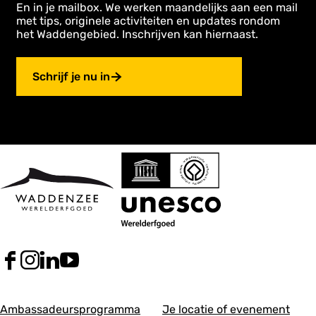
En in je mailbox. We werken maandelijks aan een mail
met tips, originele activiteiten en updates rondom
het Waddengebied. Inschrijven kan hiernaast.
Schrijf je nu in
F
I
L
Y
a
n
i
o
c
s
n
u
A
A
e
t
k
T
Ambassadeursprogramma
Je locatie of evenement