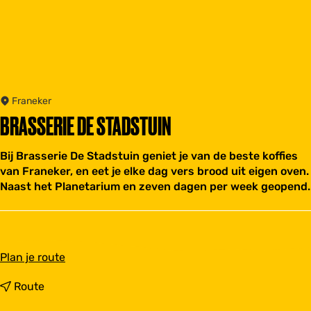
Franeker
BRASSERIE DE STADSTUIN
Bij Brasserie De Stadstuin geniet je van de beste koffies
van Franeker, en eet je elke dag vers brood uit eigen oven.
Naast het Planetarium en zeven dagen per week geopend.
n
Plan je route
a
a
n
Route
r
a
B