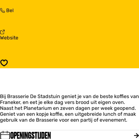
a
r
r
B
Bel
a
B
r
s
r
a
s
a
s
e
s
s
r
s
v
Website
e
i
e
a
r
e
r
n
i
D
i
B
e
e
e
r
D
S
Opslaan
D
a
e
t
e
s
S
a
S
s
t
d
t
e
a
s
a
r
d
t
d
Bij Brasserie De Stadstuin geniet je van de beste koffies van
i
s
u
s
Franeker, en eet je elke dag vers brood uit eigen oven.
e
t
i
t
Naast het Planetarium en zeven dagen per week geopend.
D
u
n
u
Geniet van een kopje koffie, een uitgebreide lunch of maak
e
i
i
gebruik van de Brasserie voor een partij of evenement.
S
n
n
t
a
OPENINGSTIJDEN
d