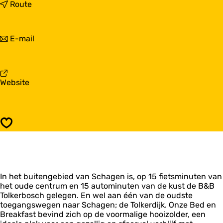
a
n
Route
r
a
T
a
o
r
n
E-mail
l
T
a
k
o
a
e
l
r
r
k
T
b
e
v
Website
o
o
r
a
l
s
b
n
k
c
o
T
e
h
s
o
r
B
Opslaan
c
l
b
e
h
k
o
d
B
e
s
&
e
r
c
B
d
b
h
r
&
In het buitengebied van Schagen is, op 15 fietsminuten van
o
B
e
B
het oude centrum en 15 autominuten van de kust de B&B
s
e
a
r
Tolkerbosch gelegen. En wel aan één van de oudste
c
d
k
e
toegangswegen naar Schagen; de Tolkerdijk. Onze Bed en
h
&
f
a
Breakfast bevind zich op de voormalige hooizolder, een
B
B
a
k