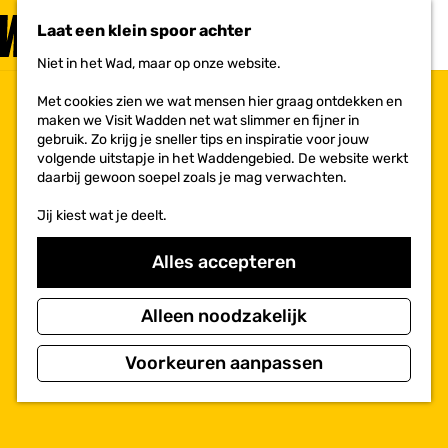
PLAN JE
BEZOEK
Laat een klein spoor achter
F
MENU
a
Niet in het Wad, maar op onze website.
Voor ondernemers
G
v
a
o
Met cookies zien we wat mensen hier graag ontdekken en
n
r
maken we Visit Wadden net wat slimmer en fijner in
a
i
gebruik. Zo krijg je sneller tips en inspiratie voor jouw
a
e
volgende uitstapje in het Waddengebied. De website werkt
r
t
daarbij gewoon soepel zoals je mag verwachten.
d
e
e
n
Jij kiest wat je deelt.
h
o
m
Alles accepteren
e
p
a
Alleen noodzakelijk
g
e
Voorkeuren aanpassen