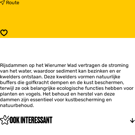
a
n
Route
r
a
R
a
i
r
j
R
s
i
Opslaan
d
j
a
s
m
d
m
a
e
m
n
Rijsdammen op het Wierumer Wad vertragen de stroming
m
o
van het water, waardoor sediment kan bezinken en er
e
p
kwelders ontstaan. Deze kwelders vormen natuurlijke
n
h
buffers die golfkracht dempen en de kust beschermen,
o
e
terwijl ze ook belangrijke ecologische functies hebben voor
p
t
planten en vogels. Het behoud en herstel van deze
h
W
dammen zijn essentieel voor kustbescherming en
e
i
natuurbehoud.
t
e
W
r
i
OOK INTERESSANT
u
e
m
r
e
u