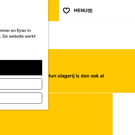
PLAN JE
BEZOEK
F
MENU
a
Voor ondernemers
v
o
mer en fijner in
r
ed. De website werkt
i
e
t
e
n
n ham roken ze zelf. Hun slagerij is dan ook al