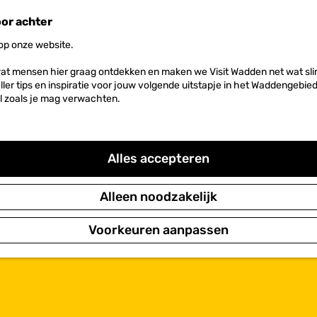
oor achter
 op onze website.
at mensen hier graag ontdekken en maken we Visit Wadden net wat slim
neller tips en inspiratie voor jouw volgende uitstapje in het Waddengebi
l zoals je mag verwachten.
Alles accepteren
 het vlees in de winkel komt uit de streek. De worst, spek e
ing.
Alleen noodzakelijk
Voorkeuren aanpassen