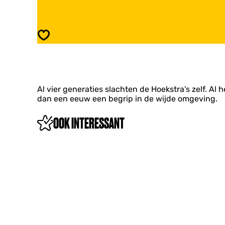
S
a
l
r
a
S
g
l
Opslaan
e
a
r
g
i
e
j
r
M
i
e
Al vier generaties slachten de Hoekstra's zelf. Al 
j
n
dan een eeuw een begrip in de wijde omgeving.
M
n
e
o
n
OOK INTERESSANT
H
n
o
o
e
H
k
o
s
e
t
k
r
s
a
t
r
a