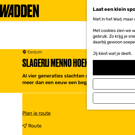
Laat een klein sp
Niet in het Wad, maar
G
a
Met cookies zien we w
n
gebruik. Zo krijg je s
a
daarbij gewoon soepe
a
r
Eanjum
Jij kiest wat je deelt.
d
SLAGERIJ MENNO HOEKSTRA
e
h
o
Al vier generaties slachten de Hoekstra's zelf. Al
m
meer dan een eeuw een begrip in de wijde omgev
e
p
a
g
e
n
Plan je route
a
a
n
Route
r
a