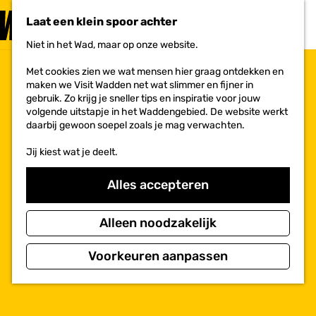
PLAN JE
BEZOEK
Laat een klein spoor achter
F
MENU
a
Niet in het Wad, maar op onze website.
Voor ondernemers
G
v
a
o
Met cookies zien we wat mensen hier graag ontdekken en
n
r
maken we Visit Wadden net wat slimmer en fijner in
a
i
gebruik. Zo krijg je sneller tips en inspiratie voor jouw
a
e
volgende uitstapje in het Waddengebied. De website werkt
r
t
daarbij gewoon soepel zoals je mag verwachten.
d
e
e
n
Jij kiest wat je deelt.
h
o
m
Alles accepteren
e
p
a
Alleen noodzakelijk
g
e
Voorkeuren aanpassen