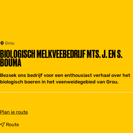
Grou
BIOLOGISCH MELKVEEBEDRIJF MTS. J. EN S.
BOUMA
Bezoek ons bedrijf voor een enthousiast verhaal over het
biologisch boeren in het veenweidegebied van Grou.
n
Plan je route
a
a
n
Route
r
a