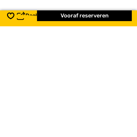
Deel
Vooraf reserveren
Opslaan