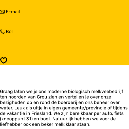
B
a
i
r
n
E-mail
o
B
a
l
i
a
o
o
r
g
l
B
Bel
B
i
o
i
i
s
g
o
o
c
i
l
l
h
s
o
o
m
c
g
g
e
Opslaan
h
i
i
l
m
s
s
k
e
c
c
v
l
h
h
e
k
m
m
e
v
Graag laten we je ons moderne biologisch melkveebedrijf
e
e
b
e
ten noorden van Grou zien en vertellen je over onze
l
l
e
e
bezigheden op en rond de boerderij en ons beheer over
k
k
d
b
water. Leuk als uitje in eigen gemeente/provincie of tijdens
v
v
r
e
de vakantie in Friesland. We zijn bereikbaar per auto, fiets
e
e
i
d
(knooppunt 31) en boot. Natuurlijk hebben we voor de
e
e
j
r
liefhebber ook een beker melk klaar staan.
b
b
f
i